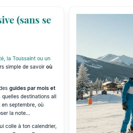
sive (sans se
té, la Toussaint ou un
urs simple de savoir
où
 des
guides par mois et
, quelles destinations all
et en septembre, où
oser la note…
ui colle à ton calendrier,