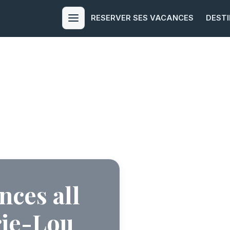
RESERVER SES VACANCES
DEST
Menu
nces all
rie-Lou