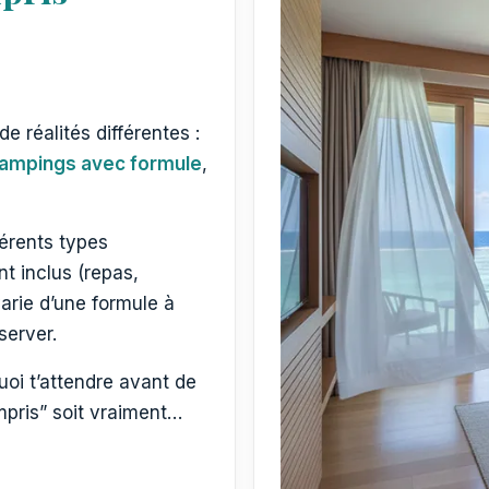
 de réalités différentes :
ampings avec formule
,
férents types
t inclus (repas,
varie d’une formule à
server.
oi t’attendre avant de
mpris” soit vraiment…