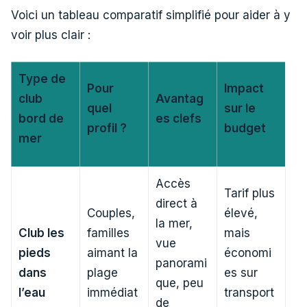
Voici un tableau comparatif simplifié pour aider à y
voir plus clair :
Type de
Pour
Impact
club
Avantag
quel
sur le
bord de
es clefs
profil ?
budget
mer
Accès
Tarif plus
direct à
Couples,
élevé,
la mer,
Club les
familles
mais
vue
pieds
aimant la
économi
panorami
dans
plage
es sur
que, peu
l’eau
immédiat
transport
de