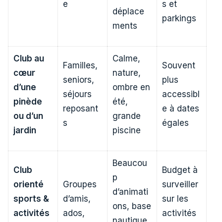
e
s et
déplace
parkings
ments
Club au
Calme,
Familles,
Souvent
cœur
nature,
seniors,
plus
d’une
ombre en
séjours
accessibl
pinède
été,
reposant
e à dates
ou d’un
grande
s
égales
jardin
piscine
Beaucou
Club
Budget à
p
orienté
Groupes
surveiller
d’animati
sports &
d’amis,
sur les
ons, base
activités
ados,
activités
nautique,