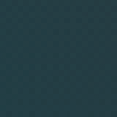
CAP VERT
EGYPTE
GAMBIE
MAROC
SEYCHELLES
TUNISIE
ZANZIBAR
ASIE
BALI
ISRAEL