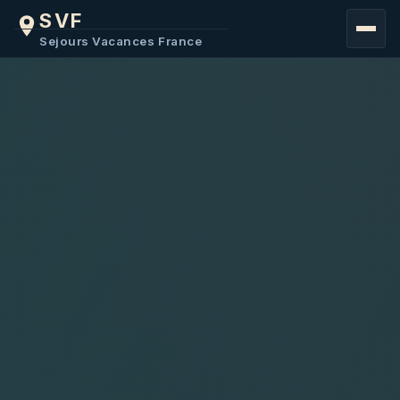
SVF
FRANCE
Sejours Vacances France
MER
COTE D'AZUR
MONTAGNE
EUROPE
BELGIQUE
BULGARIE
MACEDOINE
AFRIQUE