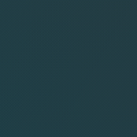
MALDIVES
SRI LANKA
CARAIBES
ARUBA
BAHAMAS
CUBA
CURACACAO
JAMAIQUE
REPUBLIQUE DOMINICAINE