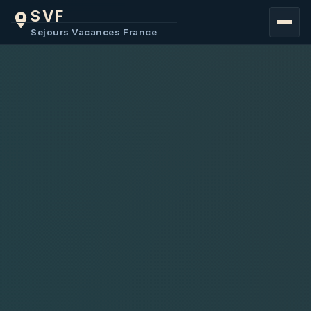
SVF
FRANCE
Sejours Vacances France
MER
COTE D'AZUR
MONTAGNE
EUROPE
BELGIQUE
BULGARIE
MACEDOINE
AFRIQUE