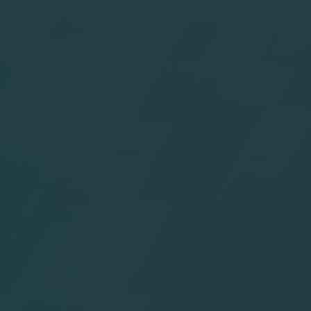
CAP VERT
EGYPTE
GAMBIE
MAROC
SEYCHELLES
TUNISIE
ZANZIBAR
ASIE
BALI
ISRAEL