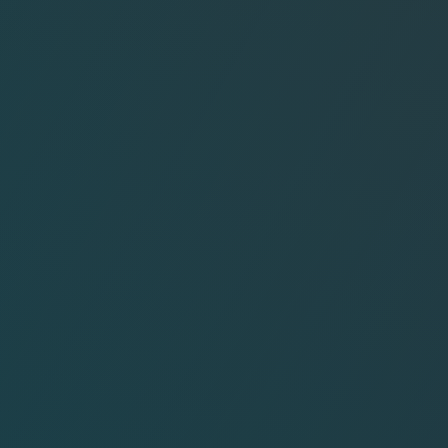
CAP VERT
EGYPTE
GAMBIE
MAROC
SEYCHELLES
TUNISIE
ZANZIBAR
ASIE
BALI
ISRAEL