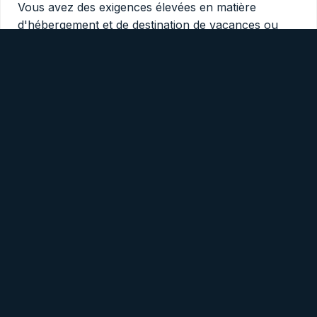
Vous avez des exigences élevées en matière
d'hébergement et de destination de vacances ou
vous êtes même pointilleux ?
Il faut alors réserver
tôt
pour trouver des vacances pas chères avec des
enfants. Vous aimez les surprises ?
La dernière
minute
est également un bon moyen d'économiser
de l'argent.
Avant de réserver vos vacances,
réfléchissez à ce
dont vous avez réellement besoin
. Voulez-vous
une piscine dans votre logement ou la mer ou un
lac à proximité sont-ils suffisants ? Voulez-vous
cuisiner vous-même ou préférez-vous le tout inclus
? Réservez un logement qui offre ce dont vous
avez besoin et rien de plus, car vous payez pour
toutes les commodités.