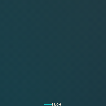
MALDIVES
SRI LANKA
CARAIBES
ARUBA
BAHAMAS
CUBA
CURACACAO
JAMAIQUE
REPUBLIQUE DOMINICAINE
BLOG