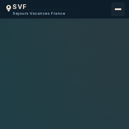
SVF
FRANCE
Sejours Vacances France
MER
COTE D'AZUR
MONTAGNE
EUROPE
BELGIQUE
BULGARIE
MACEDOINE
AFRIQUE