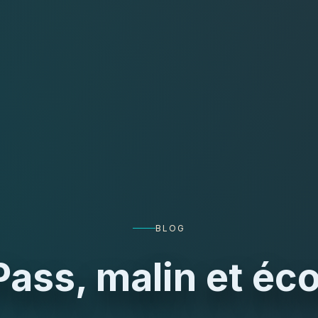
BLOG
Pass, malin et é